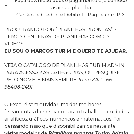
Faça download após o pagamento e já comece
usar sua planilha
Cartão de Credito e Debito
Pague com PIX
PROCURANDO POR “PLANILHAS PRONTAS” ?
TEMOS CENTENAS DE PLANILHAS COM OS
VIDEOS.
EU SOU O MARCOS TURIM E QUERO TE AJUDAR.
VEJA O CATALOGO DE PLANILHAS TURIM ADMIN
PARA ACESSAR AS CATEGORIAS, OU PESQUISE
PELO NOME, E MAIS SEMPRE
To no ZAP – 66-
98408-2491.
O Excel é sem dúvida uma das melhores
ferramentas do mercado para o trabalho com dados
analíticos, gráficos, numéricos e matemáticos. Foi
pensando nisso que disponibilizamos neste site
vários modelos de
Planilhas prontas Turim Admin
,