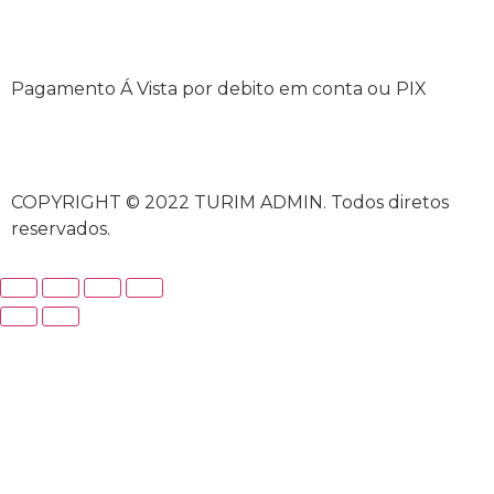
Pagamento Á Vista por debito em conta ou PIX
COPYRIGHT © 2022 TURIM ADMIN. Todos diretos
reservados.
casibom
casibom güncel giriş
casibom giriş
casibom
casib