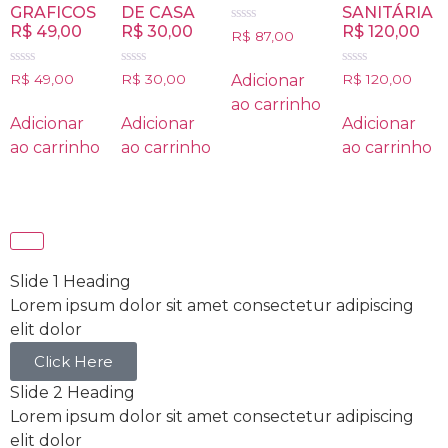
GRAFICOS
DE CASA
SANITÁRIA
R$ 49,00
R$ 30,00
R$ 120,00
Avaliação
R$
87,00
0
de
5
Avaliação
Avaliação
Avaliação
Adicionar
R$
49,00
R$
30,00
R$
120,00
0
0
0
de
de
de
ao carrinho
5
5
5
Adicionar
Adicionar
Adicionar
ao carrinho
ao carrinho
ao carrinho
Slide 1 Heading
Lorem ipsum dolor sit amet consectetur adipiscing
elit dolor
Click Here
Slide 2 Heading
Lorem ipsum dolor sit amet consectetur adipiscing
elit dolor