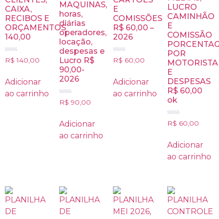
MAQUINAS,
LUCRO
CAIXA,
E
horas,
CAMINHÃO
RECIBOS E
COMISSÕES
diárias
E
ORÇAMENTOS
R$ 60,00 –
operadores,
COMISSÃO
140,00
2026
locação,
PORCENTA
despesas e
POR
Avaliação
Avaliação
Lucro R$
R$
140,00
R$
60,00
MOTORISTA
0
0
90,00-
E
de
de
5
5
2026
DESPESAS
Adicionar
Adicionar
R$ 60,00
ao carrinho
ao carrinho
ok
Avaliação
R$
90,00
0
de
5
Avaliação
Adicionar
R$
60,00
0
de
ao carrinho
5
Adicionar
ao carrinho