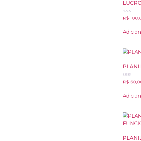
LUCRO 
Avaliação
R$
100,
0
de
5
Adicion
PLANI
Avaliação
R$
60,0
0
de
5
Adicion
PLANI