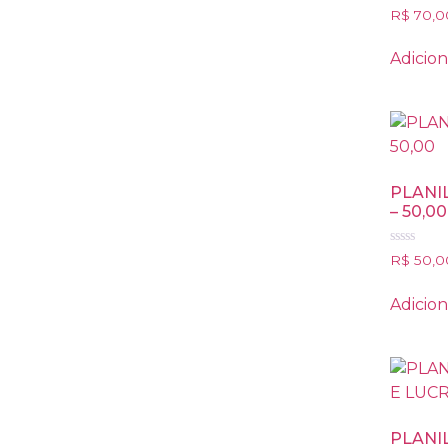
Avaliação
R$
70,0
0
de
5
Adicion
PLANI
– 50,00
Avaliação
R$
50,0
0
de
5
Adicion
PLANI