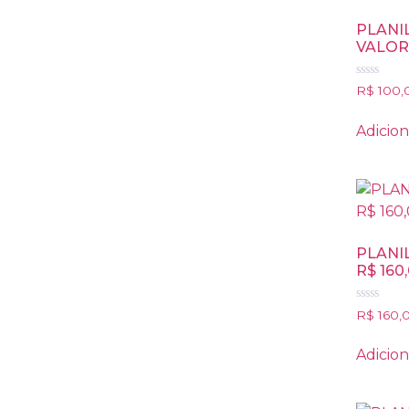
PLANI
VALORE
Avaliação
R$
100,
0
de
5
Adicion
PLANIL
R$ 160
Avaliação
R$
160,
0
de
5
Adicion