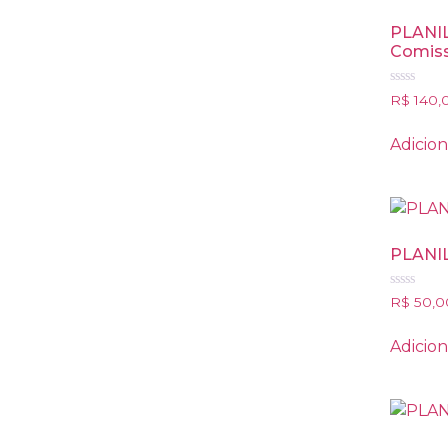
PLANIL
Comiss
Avaliação
R$
140,
0
de
5
Adicion
PLANI
Avaliação
R$
50,0
0
de
5
Adicion