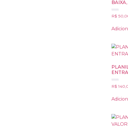
BAIXA,
Avaliação
R$
50,0
0
de
5
Adicion
PLANI
ENTRA
Avaliação
R$
140,
0
de
5
Adicion