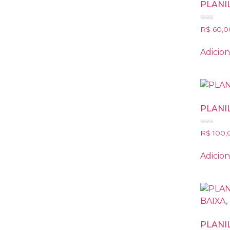
PLANI
Avaliação
R$
60,0
0
de
5
Adicion
PLANI
Avaliação
R$
100,
0
de
5
Adicion
PLANI