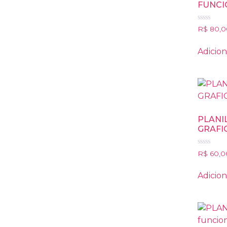
FUNCI
Avaliação
R$
80,0
0
de
5
Adicion
PLANI
GRAFIC
Avaliação
R$
60,0
0
de
5
Adicion