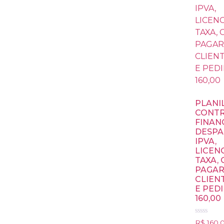
PLANI
CONT
FINAN
DESPA
IPVA,
LICEN
TAXA, 
PAGAR
CLIEN
E PED
160,00
Avaliação
R$
160,