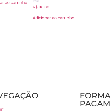
ar ao carrinho
Avaliação
R$
110,00
0
de
5
Adicionar ao carrinho
VEGAÇÃO
FORMA
PAGAM
ME