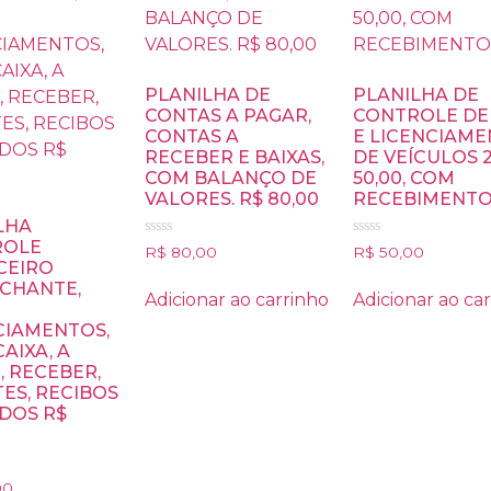
PLANILHA DE
PLANILHA DE
CONTAS A PAGAR,
CONTROLE DE 
CONTAS A
E LICENCIAM
RECEBER E BAIXAS,
DE VEÍCULOS 2
COM BALANÇO DE
50,00, COM
VALORES. R$ 80,00
RECEBIMENT
LHA
ROLE
Avaliação
Avaliação
R$
80,00
R$
50,00
0
0
CEIRO
de
de
CHANTE,
5
5
Adicionar ao carrinho
Adicionar ao ca
CIAMENTOS,
CAIXA, A
, RECEBER,
TES, RECIBOS
IDOS R$
00