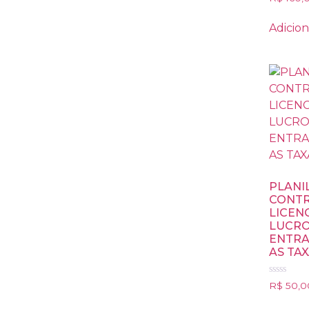
0
de
5
Adicion
PLANI
CONTR
LICEN
LUCRO
ENTRA
AS TAX
Avaliação
R$
50,0
0
de