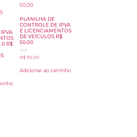
PLANILHA DE
CONTROLE DE IPVA
E LICENCIAMENTOS
IPVA
DE VEÍCULOS R$
ENTOS
50,00
.0 R$
OS
Avaliação
R$
50,00
0
de
5
Adicionar ao carrinho
rrinho