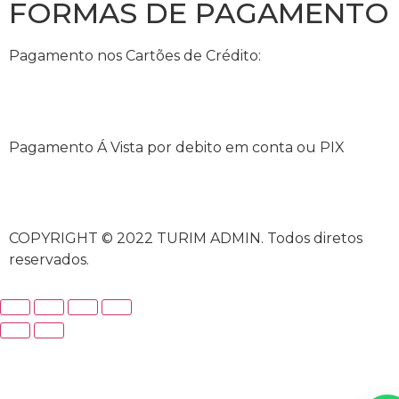
FORMAS DE PAGAMENTO
Pagamento nos Cartões de Crédito:
Pagamento Á Vista por debito em conta ou PIX
COPYRIGHT © 2022 TURIM ADMIN. Todos diretos
reservados.
un
spor
izle |
ücretsiz
bedava
hack
torrent
crack |
siteye 