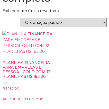
Exibindo um único resultado
PLANILHA FINANCEIRA
PARA EMPRESAS E
PESSOAL GOLD COM 12
PLANILHAS R$ 185,00
Avaliação
R$
185,00
0
de
5
Adicionar ao carrinho