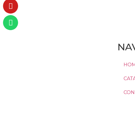
NA
HO
CAT
CONT