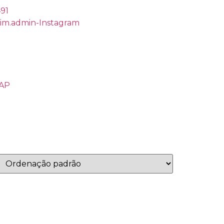
491
rim.admin-Instagram
ZAP