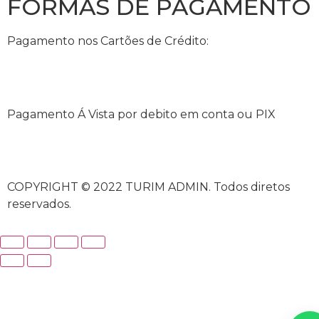
FORMAS DE PAGAMENTO
Pagamento nos Cartões de Crédito:
Pagamento Á Vista por debito em conta ou PIX
COPYRIGHT © 2022 TURIM ADMIN. Todos diretos
reservados.
iriş
casibom
casibom güncel giriş
casibom giriş
casibom