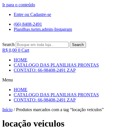
Ir para o conteúdo
Entre ou Cadastre-se
(66) 8408-2491
Planilhas.turim.admin-Instagram
Search
Search
R$
0,00
0
Cart
HOME
CATALOGO DAS PLANILHAS PRONTAS
CONTATO: 66-98408-2491 ZAP
Menu
HOME
CATALOGO DAS PLANILHAS PRONTAS
CONTATO: 66-98408-2491 ZAP
Início
/ Produtos marcados com a tag “locação veiculos”
locação veiculos