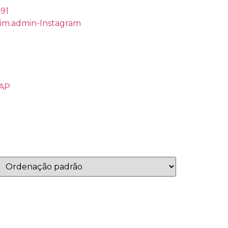
491
rim.admin-Instagram
ZAP