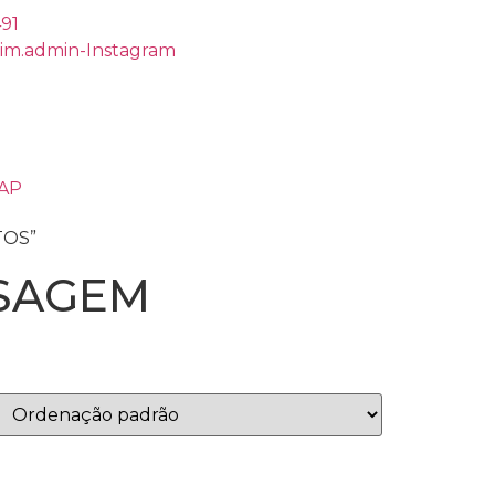
491
rim.admin-Instagram
ZAP
TOS”
ESAGEM