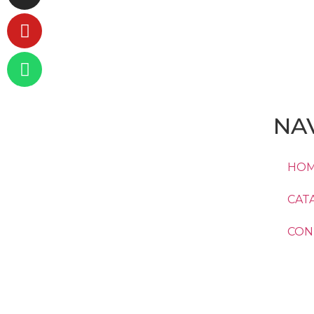
NA
HO
CAT
CONT