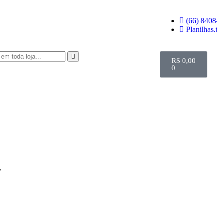
(66) 8408
Planilhas
R$
0,00
0
”