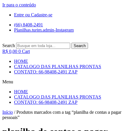
Ir para o conteúdo
Entre ou Cadastre-se
(66) 8408-2491
Planilhas.turim.admin-Instagram
Search
Search
R$
0,00
0
Cart
HOME
CATALOGO DAS PLANILHAS PRONTAS
CONTATO: 66-98408-2491 ZAP
Menu
HOME
CATALOGO DAS PLANILHAS PRONTAS
CONTATO: 66-98408-2491 ZAP
Início
/ Produtos marcados com a tag “planilha de contas a pagar
pessoais”