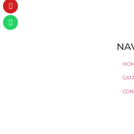
NA
HO
CAT
CONT