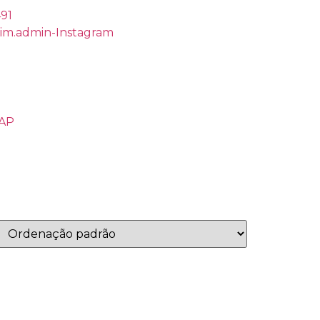
491
rim.admin-Instagram
ZAP