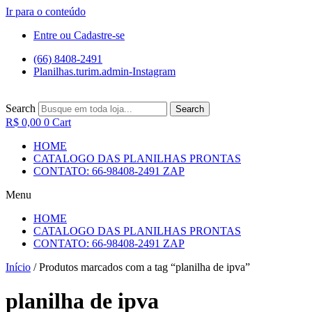
Ir para o conteúdo
Entre ou Cadastre-se
(66) 8408-2491
Planilhas.turim.admin-Instagram
Search
Search
R$
0,00
0
Cart
HOME
CATALOGO DAS PLANILHAS PRONTAS
CONTATO: 66-98408-2491 ZAP
Menu
HOME
CATALOGO DAS PLANILHAS PRONTAS
CONTATO: 66-98408-2491 ZAP
Início
/ Produtos marcados com a tag “planilha de ipva”
planilha de ipva