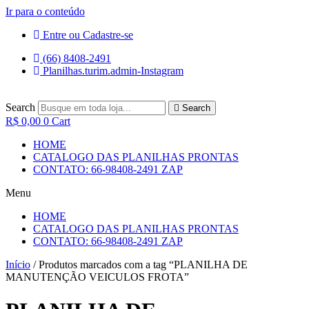
Ir para o conteúdo
Entre ou Cadastre-se
(66) 8408-2491
Planilhas.turim.admin-Instagram
Search
Search
R$
0,00
0
Cart
HOME
CATALOGO DAS PLANILHAS PRONTAS
CONTATO: 66-98408-2491 ZAP
Menu
HOME
CATALOGO DAS PLANILHAS PRONTAS
CONTATO: 66-98408-2491 ZAP
Início
/ Produtos marcados com a tag “PLANILHA DE
MANUTENÇÃO VEICULOS FROTA”