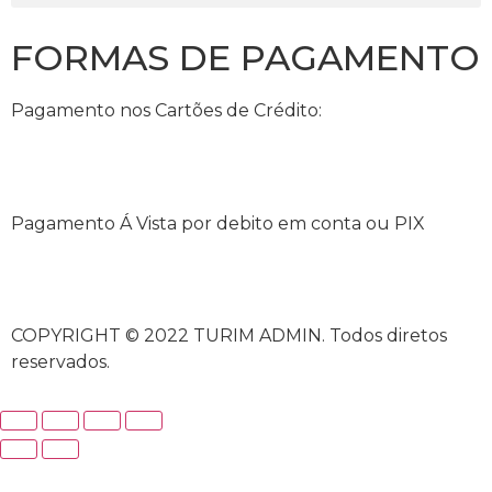
FORMAS DE PAGAMENTO
Pagamento nos Cartões de Crédito:
Pagamento Á Vista por debito em conta ou PIX
COPYRIGHT © 2022 TURIM ADMIN. Todos diretos
reservados.
iriş
casibom
casibom güncel giriş
casibom giriş
casibom