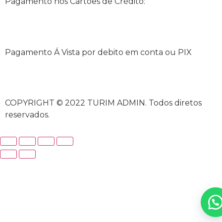
Pagamento nos Cartões de Crédito:
Pagamento Á Vista por debito em conta ou PIX
COPYRIGHT © 2022 TURIM ADMIN. Todos diretos
reservados.
cratosroyalbet güncel giriş
cratosroyalbet giriş
cratosro