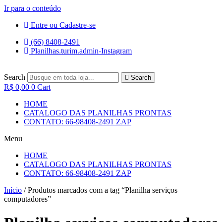
Ir para o conteúdo
Entre ou Cadastre-se
(66) 8408-2491
Planilhas.turim.admin-Instagram
Search
Search
R$
0,00
0
Cart
HOME
CATALOGO DAS PLANILHAS PRONTAS
CONTATO: 66-98408-2491 ZAP
Menu
HOME
CATALOGO DAS PLANILHAS PRONTAS
CONTATO: 66-98408-2491 ZAP
Início
/ Produtos marcados com a tag “Planilha serviços
computadores”