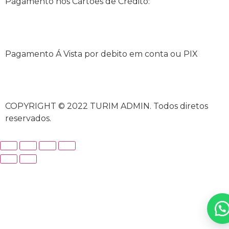
Pagamento nos Cartões de Crédito:
Pagamento Á Vista por debito em conta ou PIX
COPYRIGHT © 2022 TURIM ADMIN. Todos diretos
reservados.
rzbet
starzbet güncel giriş
starzbet giriş
starzbet
starzbe