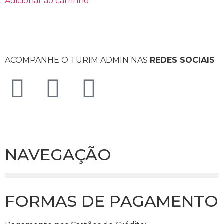
Adicionar ao carrinho
ACOMPANHE O TURIM ADMIN NAS
REDES SOCIAIS
NAVEGAÇÃO
FORMAS DE PAGAMENTO