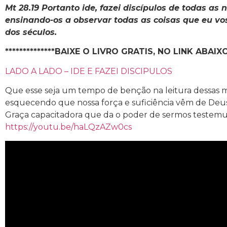
Mt 28.19 Portanto ide, fazei discípulos de todas as 
ensinando-os a observar todas as coisas que eu vo
dos séculos.
**************BAIXE O LIVRO GRATIS, NO LINK ABAIXO:*
LADO A LADO – IDE E FAZEI DISCIPULOS
Que esse seja um tempo de benção na leitura dessas 
esquecendo que nossa força e suficiência vêm de Deus,
Graça capacitadora que da o poder de sermos testemun
https://youtu.be/haLQzAZw0cs