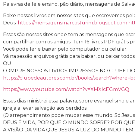
Palavras de fé e ensino, pão diário, mensagens de Salvaçã
Baixe nossos livros em nossos sites que escrevemos pel
Deus:
https://mensagensmarcosturim.blogspot.com
ht
Esses são nossos sites onde tem as mensagens que escr
compartilhar com os amigos. Tem 16 livros PDF grátis p
Você pode ler e baixar pelo computador ou celular.
Vá na sessão arquivos grátis para baixar, ou baixar todo
OU
COMPRE NOSSOS LIVROS IMPRESSOS NO CLUBE DOS
https://clubedeautores.com.br/books/search?where=
https://www.youtube.com/watch?v=XMXIcEGmVGQ
Esses dias ministrei essa palavra, sobre evangelismo e a
igreja a levar salvação aos perdidos.
(O arrependimento pode mudar esse mundo. Só Jesus
DEUS É VIDA, POR QUE O MUNDO SOFRE? POR QUE 
A VISÃO DA VIDA QUE JESUS A LUZ DO MUNDO TEM.