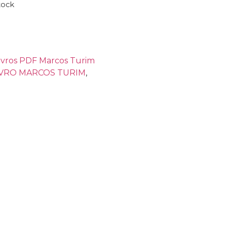
tock
ivros PDF Marcos Turim
IVRO MARCOS TURIM
,