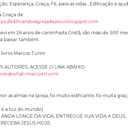
o, Esperança, Graça, Fé, para as vidas , Edificação e ajuda
a Graça de
tps://edificandoaigrejadejesus.blogspot.com
evi em 26 anos de caminhada Cristã, são mais de 300 men
ra baixar também.
s livros Marcos Turim
 AUTORES, ACESSE O LINK ABAIXO:
books&what=marcos+turim
mor as almas na igreja, foi muito edificante, foi muita g
 é a luz do mundo)
ANDA LONGE DA VIDA, ENTREGUE SUA VIDA A DEUS,
 RECEBA JESUS HOJE.