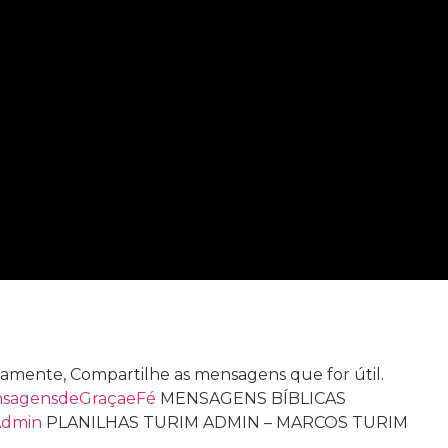
uitamente, Compartilhe as mensagens que for útil.
nsagensdeGraçaeFé
MENSAGENS BÍBLICAS
Admin
PLANILHAS TURIM ADMIN – MARCOS TURIM