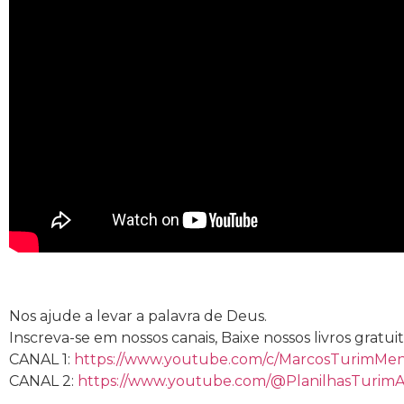
Nos ajude a levar a palavra de Deus.
Inscreva-se em nossos canais, Baixe nossos livros grat
CANAL 1:
https://www.youtube.com/c/MarcosTurimMe
CANAL 2:
https://www.youtube.com/@PlanilhasTurim