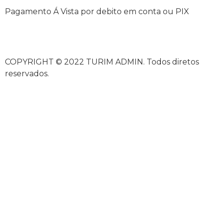
Pagamento Á Vista por debito em conta ou PIX
COPYRIGHT © 2022 TURIM ADMIN. Todos diretos
reservados.
üncel giriş
starzbet giriş
starzbet
starzbet güncel giriş
s