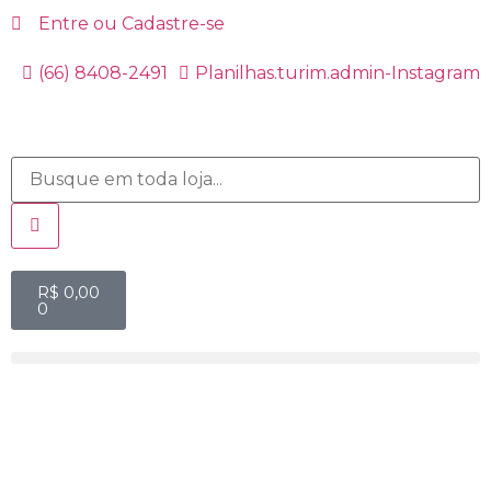
Entre ou Cadastre-se
(66) 8408-2491
Planilhas.turim.admin-Instagram
R$
0,00
0