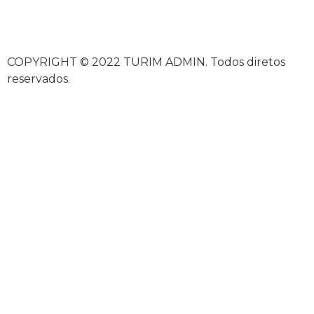
COPYRIGHT © 2022 TURIM ADMIN. Todos diretos
reservados.
casibom güncel giriş
casibom giriş
casibom
casibom günce