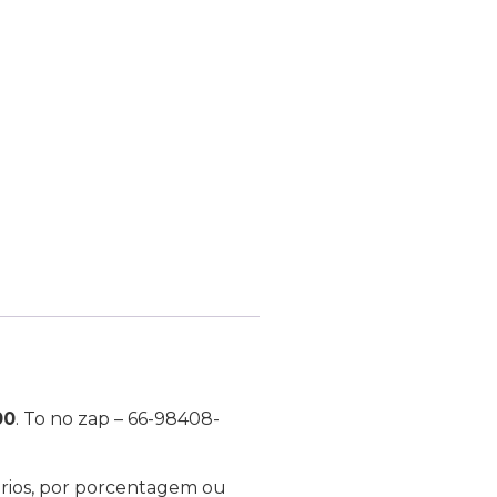
00
. To no zap – 66-98408-
ários, por porcentagem ou