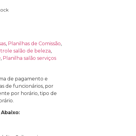
tock
sas
,
Planilhas de Comissão
,
trole salão de beleza
,
O
,
Planilha salão serviços
orma de pagamento e
as de funcionários, por
nte por horário, tipo de
rário.
 Abaixo: