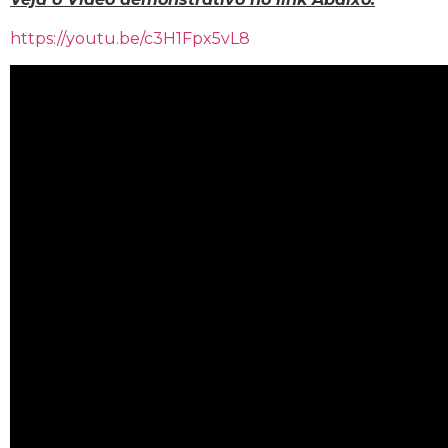
https://youtu.be/c3H1Fpx5vL8