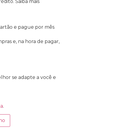
édito.
Saiba mais
artão e pague por mês
pras e, na hora de pagar,
hor se adapte a você e
da
.
nho