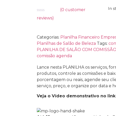
In s
(
0
customer
Avaliação
reviews)
0
de
5
Categorias:
Planilha Financeiro Empre
Planilhas de Salão de Beleza
Tags:
con
PLANILHA DE SALÃO COM COMISSÃ
comissão agenda
Lance nesta PLANILHA os serviços, f
produtos, controle as comissões e baix
porcentagem ou reais, agende seu clie
serviço, preço, e organize por data e ho
Veja o Vídeo demonstrativo no link