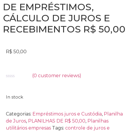
DE EMPRÉSTIMOS,
CÁLCULO DE JUROS E
RECEBIMENTOS R$ 50,00
R$
50,00
(
0
customer reviews)
Avaliação
0
de
5
In stock
Categorias:
Empréstimos juros e Custódia
,
Planilha
de Juros
,
PLANILHAS DE R$ 50,00
,
Planilhas
utilitários empresas
Tags:
controle de juros e