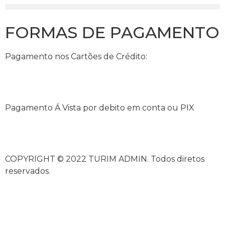
FORMAS DE PAGAMENTO
Pagamento nos Cartões de Crédito:
Pagamento Á Vista por debito em conta ou PIX
COPYRIGHT © 2022 TURIM ADMIN. Todos diretos
reservados.
güncel giriş
ultrabet giriş
ultrabet
ultrabet güncel giriş