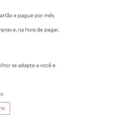
artão e pague por mês
pras e, na hora de pagar,
hor se adapte a você e
da
.
nho