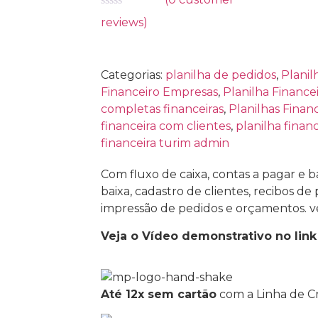
Avaliação
reviews)
0
de
5
Categorias:
planilha de pedidos
,
Planil
Financeiro Empresas
,
Planilha Finance
completas financeiras
,
Planilhas Financ
financeira com clientes
,
planilha finan
financeira turim admin
Com fluxo de caixa, contas a pagar e b
baixa, cadastro de clientes, recibos 
impressão de pedidos e orçamentos. v
Veja o Vídeo demonstrativo no link
Até 12x sem cartão
com a Linha de Cr