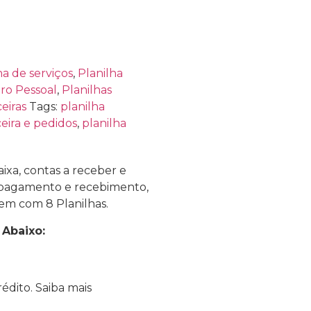
ha de serviços
,
Planilha
iro Pessoal
,
Planilhas
eiras
Tags:
planilha
ceira e pedidos
,
planilha
aixa, contas a receber e
de pagamento e recebimento,
em com 8 Planilhas.
 Abaixo:
édito.
Saiba mais