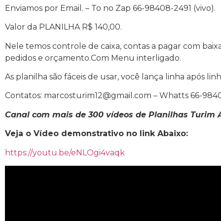
Enviamos por Email. – To no Zap 66-98408-2491 (vivo).
Valor da PLANILHA R$ 140,00.
Nele temos controle de caixa, contas a pagar com baixa
pedidos e orçamento.Com Menu interligado.
As planilha são fáceis de usar, você lança linha após li
Contatos: marcosturim12@gmail.com – Whatts 66-98408
Canal com mais de 300 vídeos de Planilhas Turim
Veja o Vídeo demonstrativo no link Abaixo:
https://youtu.be/eNLOgi4vaqk