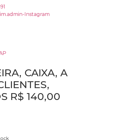
491
rim.admin-Instagram
ZAP
RA, CAIXA, A
CLIENTES,
S R$ 140,00
tock