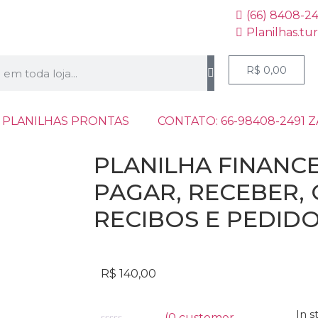
(66) 8408-2
Planilhas.tu
R$
0,00
 PLANILHAS PRONTAS
CONTATO: 66-98408-2491 
PLANILHA FINANCEI
PAGAR, RECEBER, 
RECIBOS E PEDIDO
R$
140,00
In s
(
0
customer