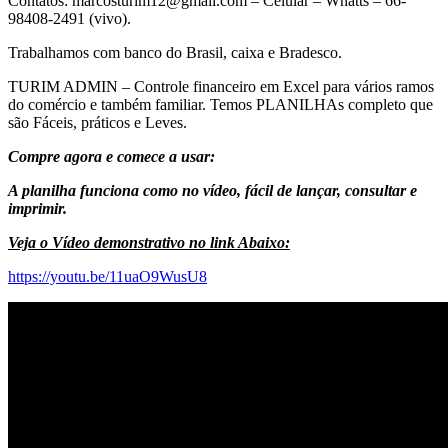
Contatos: marcosturim12@gmail.com – Celular – Whatts – 66-
98408-2491 (vivo).
Trabalhamos com banco do Brasil, caixa e Bradesco.
TURIM ADMIN – Controle financeiro em Excel para vários ramos
do comércio e também familiar. Temos PLANILHAs completo que
são Fáceis, práticos e Leves.
Compre agora e comece a usar:
A planilha funciona como no vídeo, fácil de lançar, consultar e
imprimir.
Veja o Vídeo demonstrativo no link Abaixo:
https://youtu.be/11uaO9WusU8