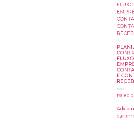
PLANI
CONTR
FLUXO
EMPRE
CONTA
E CON
RECEBE
Avaliação
R$
80,0
0
de
5
Adicion
carrin