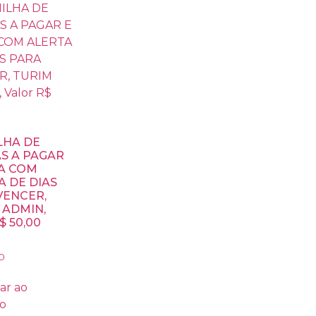
LHA DE
S A PAGAR
XA COM
A DE DIAS
VENCER,
 ADMIN,
$ 50,00
0
ar ao
ho