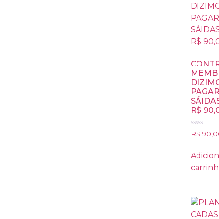
CONTR
MEMB
DIZIMO
PAGAR
SÁIDA
R$ 90,
Avaliação
R$
90,0
0
de
5
Adicion
carrin