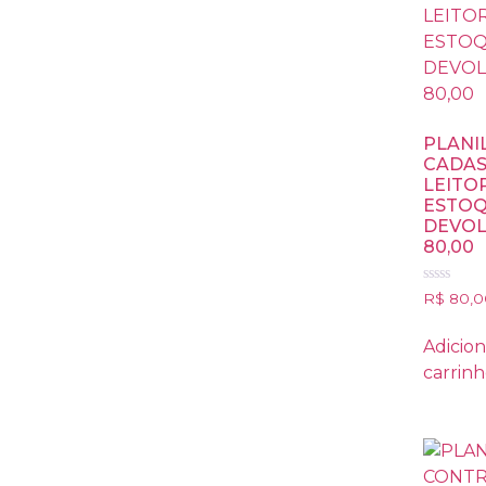
PLANI
CADAS
LEITOR
ESTOQ
DEVOL
80,00
Avaliação
R$
80,0
0
de
5
Adicion
carrin