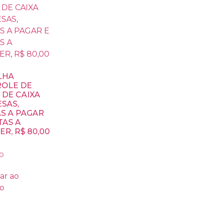
LHA
OLE DE
 DE CAIXA
SAS,
S A PAGAR
TAS A
R, R$ 80,00
0
ar ao
ho