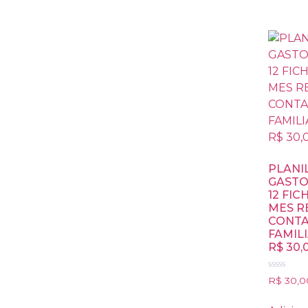
PLANI
GASTO
12 FIC
MES R
CONTA
FAMIL
R$ 30,
Avaliação
R$
30,0
0
de
5