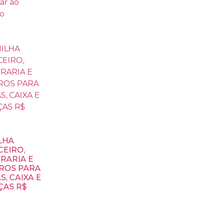
ar ao
ho
LHA
CEIRO,
RARIA E
ROS PARA
S, CAIXA E
ÇAS R$