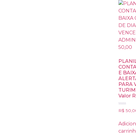
PLANI
CONTA
E BAI
ALERT
PARA 
TURIM
Valor R
Avaliação
R$
50,0
0
de
5
Adicion
carrin