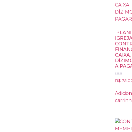
PLANI
IGREJA
CONT
FINAN
CAIXA
DÍZIM
A PAGA
Avaliação
R$
75,0
0
de
5
Adicion
carrin