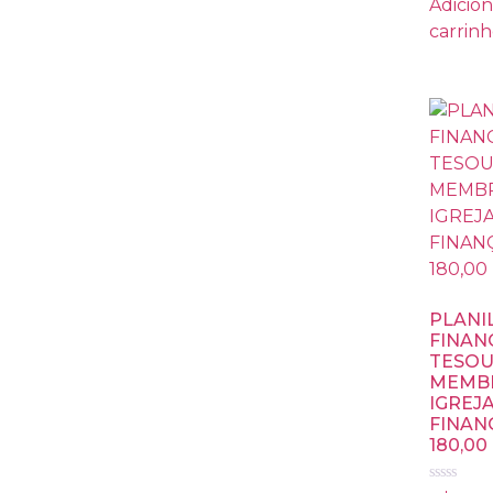
Adicion
carrin
PLANI
FINAN
TESOU
MEMB
IGREJA
FINAN
180,00