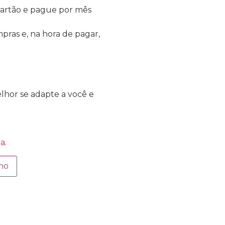
artão e pague por mês
pras e, na hora de pagar,
hor se adapte a você e
da
.
nho