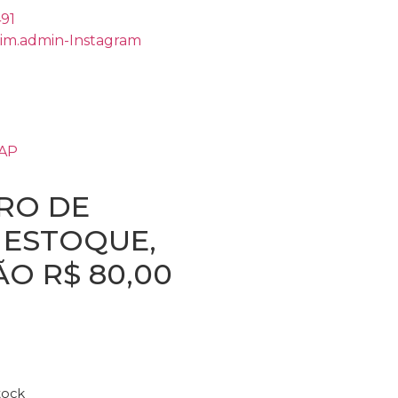
491
rim.admin-Instagram
ZAP
RO DE
, ESTOQUE,
O R$ 80,00
tock