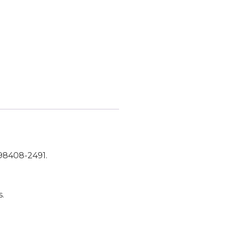
98408-2491.
s.