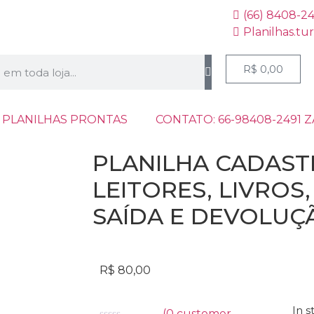
(66) 8408-2
Planilhas.tu
R$
0,00
 PLANILHAS PRONTAS
CONTATO: 66-98408-2491 
PLANILHA CADAST
LEITORES, LIVROS
SAÍDA E DEVOLUÇÃ
R$
80,00
In s
(
0
customer