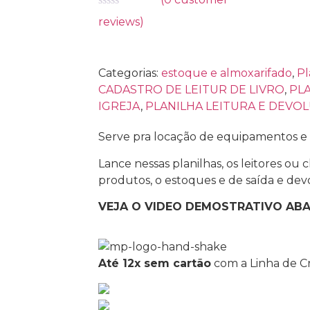
Avaliação
reviews)
0
de
5
Categorias:
estoque e almoxarifado
,
Pl
CADASTRO DE LEITUR DE LIVRO
,
PLA
IGREJA
,
PLANILHA LEITURA E DEVO
Serve pra locação de equipamentos e 
Lance nessas planilhas, os leitores ou cl
produtos, o estoques e de saída e devo
VEJA O VIDEO DEMOSTRATIVO ABA
Até 12x sem cartão
com a Linha de Cr