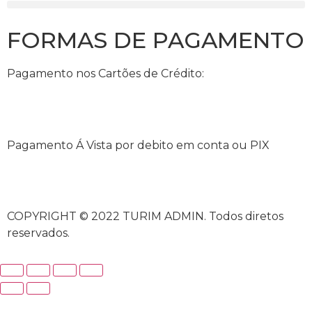
FORMAS DE PAGAMENTO
Pagamento nos Cartões de Crédito:
Pagamento Á Vista por debito em conta ou PIX
COPYRIGHT © 2022 TURIM ADMIN. Todos diretos
reservados.
rabet
ultrabet güncel giriş
ultrabet giriş
ultrabet
ultrabe