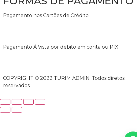
FORMAS DE PAGAMENTO
Pagamento nos Cartões de Crédito:
Pagamento Á Vista por debito em conta ou PIX
COPYRIGHT © 2022 TURIM ADMIN. Todos diretos
reservados.
iriş
casibom
casibom güncel giriş
casibom giriş
casibom