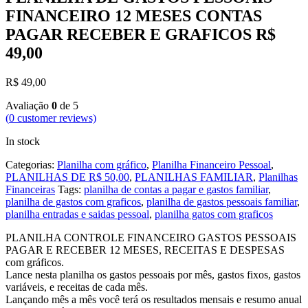
FINANCEIRO 12 MESES CONTAS
PAGAR RECEBER E GRAFICOS R$
49,00
R$
49,00
Avaliação
0
de 5
(
0
customer reviews)
In stock
Categorias:
Planilha com gráfico
,
Planilha Financeiro Pessoal
,
PLANILHAS DE R$ 50,00
,
PLANILHAS FAMILIAR
,
Planilhas
Financeiras
Tags:
planilha de contas a pagar e gastos familiar
,
planilha de gastos com graficos
,
planilha de gastos pessoais familiar
,
planilha entradas e saidas pessoal
,
planilha gatos com graficos
PLANILHA CONTROLE FINANCEIRO GASTOS PESSOAIS
PAGAR E RECEBER 12 MESES, RECEITAS E DESPESAS
com gráficos.
Lance nesta planilha os gastos pessoais por mês, gastos fixos, gastos
variáveis, e receitas de cada mês.
Lançando mês a mês você terá os resultados mensais e resumo anual