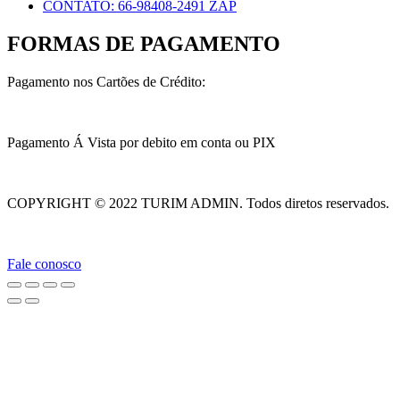
CONTATO: 66-98408-2491 ZAP
FORMAS DE PAGAMENTO
Pagamento nos Cartões de Crédito:
Pagamento Á Vista por debito em conta ou PIX
COPYRIGHT © 2022 TURIM ADMIN. Todos diretos reservados.
Fale conosco
rzbet güncel giriş
starzbet giriş
starzbet
starzbet güncel giriş
starzbet gir